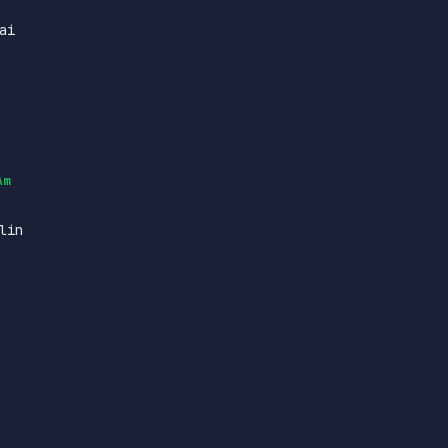
ai
Am
lin