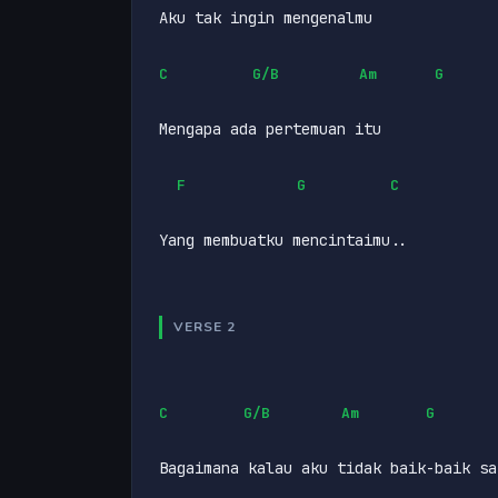
Aku tak ingin mengenalmu
C
G/B
Am
G
Mengapa ada pertemuan itu
F
G
C
Yang membuatku mencintaimu..
VERSE 2
C
G/B
Am
G
Bagaimana kalau aku tidak baik-baik sa