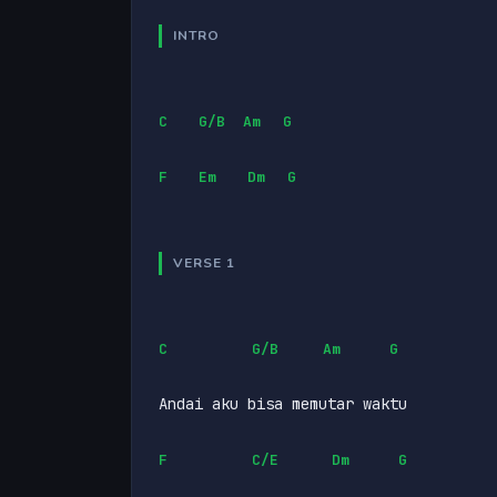
INTRO
C
G/B
Am
G
F
Em
Dm
G
VERSE 1
C
G/B
Am
G
Andai aku bisa memutar waktu
F
C/E
Dm
G