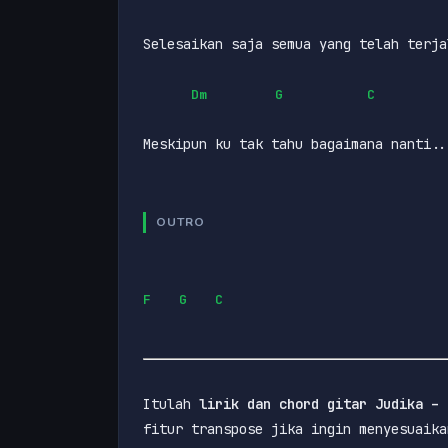
Selesaikan saja semua yang telah terja
Dm
G
C
Meskipun ku tak tahu bagaimana nanti..
OUTRO
F
G
C
Itulah 
lirik dan chord gitar Judika – 
fitur transpose jika ingin menyesuaika