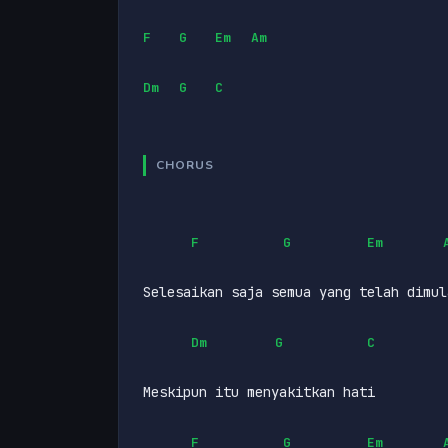
F
G
Em
Am
Dm
G
C
CHORUS
F
G
Em
Selesaikan saja semua yang telah dimul
Dm
G
C
Meskipun itu menyakitkan hati
F
G
Em