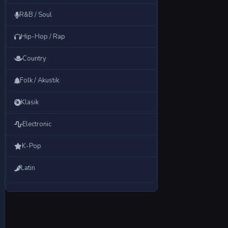
R&B / Soul
Hip-Hop / Rap
Country
Folk / Akustik
Klasik
Electronic
K-Pop
Latin