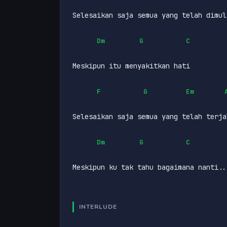
Selesaikan saja semua yang telah dimul
Dm
G
C
Meskipun itu menyakitkan hati
F
G
Em
Selesaikan saja semua yang telah terja
Dm
G
C
Meskipun ku tak tahu bagaimana nanti..
INTERLUDE