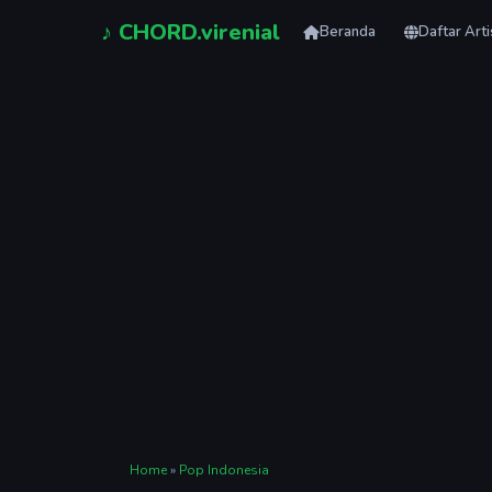
♪ CHORD.virenial
Beranda
Daftar Art
Home
»
Pop Indonesia