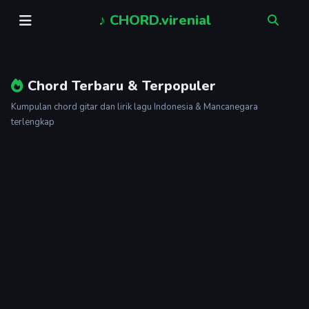
♪ CHORD.virenial
Cari lagu
Chord Terbaru & Terpopuler
Kumpulan chord gitar dan lirik lagu Indonesia & Mancanegara
terlengkap